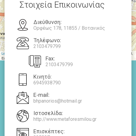
Στοιχεία Επικοινωνίας
Διεύθυνση:
Ορφέως 178, 11855 / Βοτανικός
Τηλέφωνο:
2103479799
Leaflet
| Tiles © Esri — Source: Esri, DeLorme, NAVTEQ, USGS, Intermap, iPC, NRCAN,
Fax:
Esri Japan, METI, Esri China (Hong Kong), Esri (Thailand), TomTom, 2012
2103479799
Κινητό:
6945938790
E-mail:
bhpanorios@hotmail.gr
Ιστοσελίδα:
http://www.metaforesmilou.gr
Επισκέπτες: